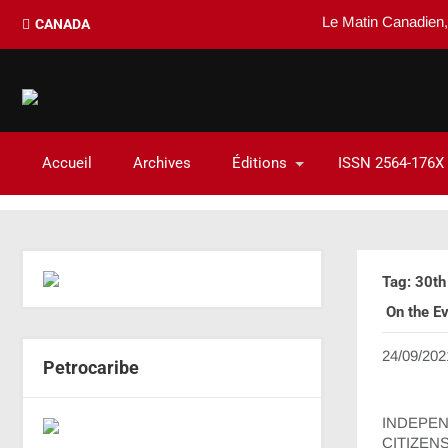
Le Matin Canadien, un
CANADA
Accueil
Archives
Éditions
ISSN 2564-176X
Tag: 30th
On the Ev
24/09/202
Petrocaribe
INDEPE
CITIZENSH