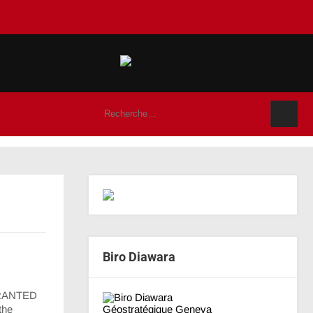
Biro Diawara
H
RANTED
the
Géostratégique Geneva