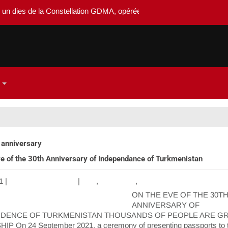
 dies de la Constellation GDMA, opérée par Système-dedieu
 anniversary
e of the 30th Anniversary of Independance of Turkmenistan
1
|
Aucun commentaire
|
Asie
,
Diplomatie
,
Note
ON THE EVE OF THE 30T
ANNIVERSARY OF
NDENCE OF TURKMENISTAN THOUSANDS OF PEOPLE ARE G
IP On 24 September 2021, a ceremony of presenting passports to 