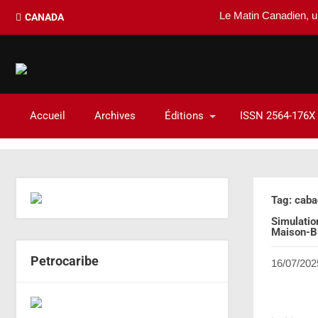
Le Matin Canadien, un d
CANADA
Accueil
Archives
Éditions
ISSN 2564-176X
Tag: caba
Simulatio
Maison-B
Petrocaribe
16/07/202
Economie