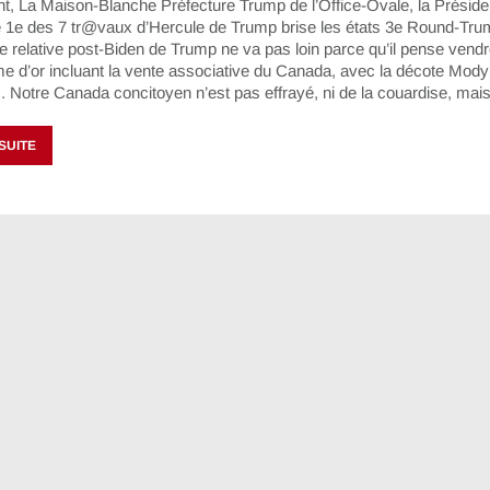
t, La Maison-Blanche Préfecture Trump de l’Office-Ovale, la Présid
 le 1e des 7 tr@vaux d’Hercule de Trump brise les états 3e Round-Tr
 relative post-Biden de Trump ne va pas loin parce qu’il pense vendre 
ôme d’or incluant la vente associative du Canada, avec la décote Mody
. Notre Canada concitoyen n’est pas effrayé, ni de la couardise, ma
 SUITE