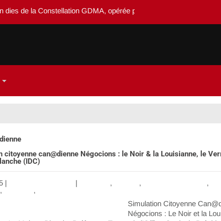
ies de la Constellation GDMA, opérée par Système-dedieu
dienne
n citoyenne can@dienne Négocions : le Noir & la Louisianne, le Ver
lanche (IDC)
5
|
Aucun commentaire
|
Amérique
,
Canada
,
Contributing Writers
,
Dip
,
Finances
,
IntDipl
Simulation Citoyenne Can@
Négocions : Le Noir et la Lou