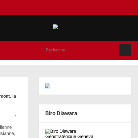
mont, la
Biro Diawara
lomatie
,
dienne
isianne,
Géostratégique Geneva