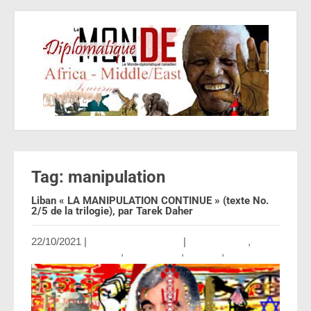
Tag: manipulation
Liban « LA MANIPULATION CONTINUE » (texte No.
2/5 de la trilogie), par Tarek Daher
22/10/2021
|
Aucun commentaire
|
Collaboration
,
Contributing Writers
,
International
,
Opinion
,
US