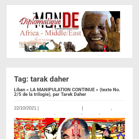
Tag: tarak daher
Liban « LA MANIPULATION CONTINUE » (texte No.
2/5 de la trilogie), par Tarek Daher
22/10/2021
|
Aucun commentaire
|
Collaboration
,
Contributing Writers
,
International
,
Opinion
,
US