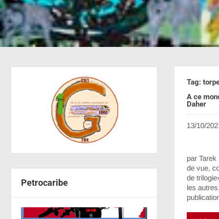
Tag: torp
A ce mond
Daher
13/10/202
par Tarek 
de vue, co
de trilogi
Petrocaribe
les autres
publicatio