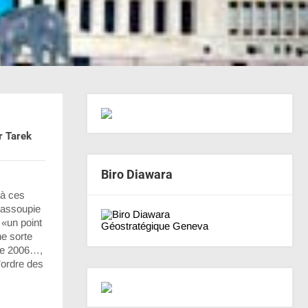
r Tarek
Biro Diawara
ernational
 à ces
n assoupie
 «un point
Géostratégique Geneva
ne sorte
 de 2006…,
’ordre des