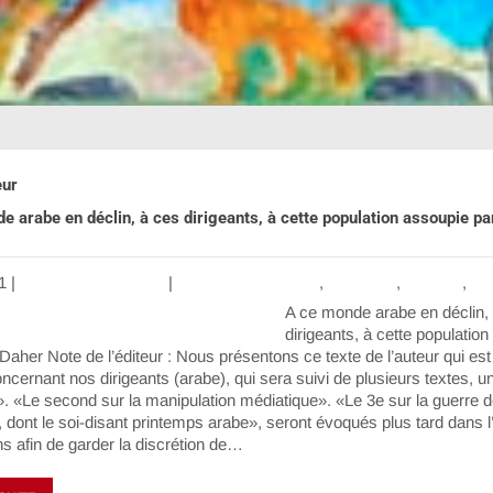
eur
e arabe en déclin, à ces dirigeants, à cette population assoupie pa
1
|
Aucun commentaire
|
Contributing Writers
,
Economy
,
Général
,
Int
A ce monde arabe en déclin,
dirigeants, à cette populatio
Daher Note de l’éditeur : Nous présentons ce texte de l’auteur qui est
ncernant nos dirigeants (arabe), qui sera suivi de plusieurs textes, u
e». «Le second sur la manipulation médiatique». «Le 3e sur la guerre
, dont le soi-disant printemps arabe», seront évoqués plus tard dans l
ns afin de garder la discrétion de…