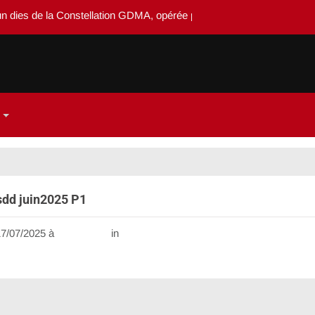
dies de la Constellation GDMA, opérée par Système-dedieu
sdd juin2025 P1
17/07/2025
à
900 × 1296
in
Edition sdd juin2025 P1
ent