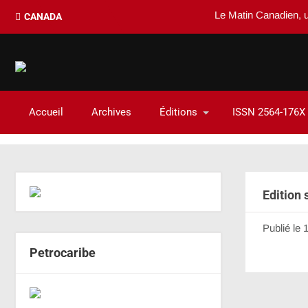
Le Matin Canadien, un 
CANADA
Accueil
Archives
Éditions
ISSN 2564-176X
Edition 
Publié le
Petrocaribe
←
Précéd