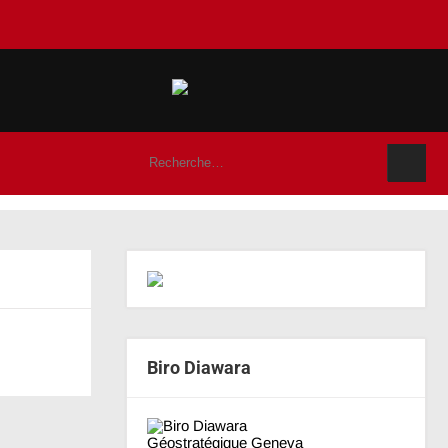
Biro Diawara
Suivant
→
Géostratégique Geneva