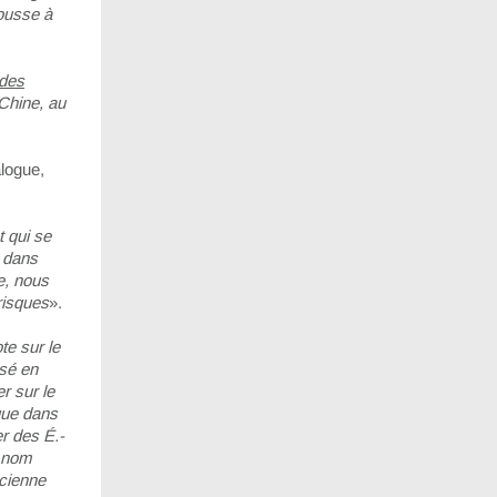
pousse à
 des
Chine, au
alogue,
 qui se
e dans
e, nous
risques
».
te sur le
isé en
r sur le
 que dans
er des É.-
e nom
ncienne