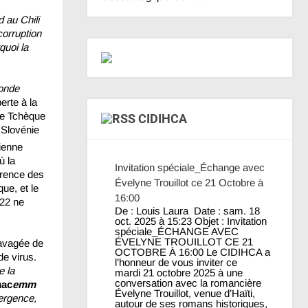
d au Chili
corruption
quoi la
onde
erte à la
le Tchèque
CIDIHCA
 Slovénie
ienne
ù la
Invitation spéciale_Échange avec
érence des
Évelyne Trouillot ce 21 Octobre à
que, et le
16:00
022 ne
De : Louis Laura Date : sam. 18
oct. 2025 à 15:23 Objet : Invitation
spéciale_ÉCHANGE AVEC
ÉVELYNE TROUILLOT CE 21
ravagée de
OCTOBRE À 16:00 Le CIDIHCA a
de virus.
l’honneur de vous inviter ce
e la
mardi 21 octobre 2025 à une
conversation avec la romancière
ac
emm
Évelyne Trouillot, venue d’Haïti,
ergence,
autour de ses romans historiques,