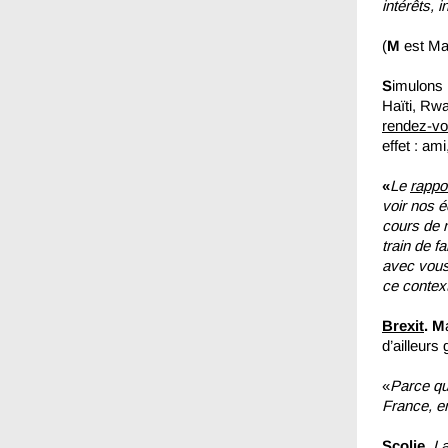
intérêts, 
(
M
est Ma
S
imulons 
Haïti, Rwa
rendez-vo
effet : am
«
Le
rappo
voir nos 
cours de 
train de fa
avec vous
ce contex
Brexit
. M
d’ailleurs
«
Parce que
France, en
Scolie.
La