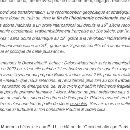
 nous faut donc, même avec peu de discernement, dégager: réussite 
abord une
transformation
, une
recomposition
géopolitique et stratégiq
ns doute en train de vivre
la fin de l’hégémonie occidentale sur 
e
étions habitués à un ordre international qui depuis le 18
siècle repo
nie occidentale, vraisemblablement française au 18e siècle, par l’ins
e
res ; sans doute britannique au 19
grâce à la révolution industrielle e
e
lement américaine au 20
, grâce aux 2 grands conflits et à la dominat
e et politique de cette puissance
».
menons le Brexit effectif, échec : Delors-Maestrich, puis la magnitude
en 2022 ou, s’est-elle calmée ? Les bouleversements sont-ils exogè
ou avec Zeymour qui prépare Bolloré, indoor aussi ? Et, pour être réalist
t «
inédit
» que nous retenons, et revisiterons plus loin au point
influ
 : saturation ou émergence, de, et le cycle qui définit l’éminente fragilit
 la pensée primaire humaine ? Alors, Macron ne peut prétendre plus d
its de calèches sinon des rêves de l’incapable. Pékin a avancé en dép
rèce n’est que feu de paille de dieux
esseulés
. Ses six mois ne suffi
 monde si turbulent si l’on considère Poutine & Biden filius.
. M
acron a hélas jeté aux
É.-U
., le blâme de l’Occident afin que Paris 