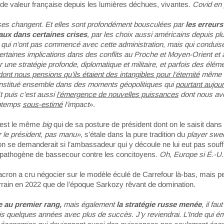
 de valeur française depuis les lumières déchues, vivantes.
Covid en 
es changent. Et elles sont profondément bousculées par
les erreurs
ux dans certaines crises
, par les choix aussi américains depuis pl
 qui n’ont pas commencé avec cette administration, mais qui conduis
certaines implications dans des conflits au Proche et Moyen-Orient et ai
 une stratégie profonde, diplomatique et militaire, et parfois des élém
 dont nous pensions qu’ils étaient des intangibles pour l’éternité
même s
nstitué ensemble dans des moments géopolitiques qui
pourtant aujour
Et puis c’est aussi
l’émergence de nouvelles puissances
dont nous av
ngtemps
sous-estimé
l’impact
».
’est le même
big
qui de sa posture de président dont on le saisit dans
 le président, pas manu»
, s’étale dans la pure tradition du
player
swee
’on se demanderait si l’ambassadeur qui y découle ne lui eut pas souffl
pathogène de bassecour contre les concitoyens.
Oh, Europe si É.-U.
acron a cru négocier sur le modèle éculé de Carrefour là-bas, mais p
errain en 2022 que de l’époque Sarkozy rêvant de domination.
 au premier rang,
mais également
la stratégie russe menée
, il fau
is quelques années avec plus de succès. J’y reviendrai. L’Inde qui é