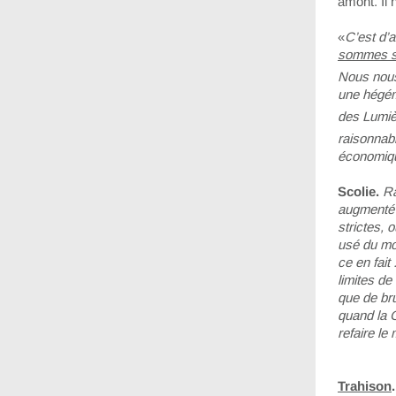
amont. Il
«
C’est d’
sommes sa
Nous nous 
une hégémo
des Lumiè
raisonnab
économiqu
Scolie.
Ra
augmenté 
strictes, 
usé du mo
ce en fait
limites de
que de bru
quand la G
refaire le
Trahison