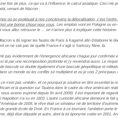
une fois de plus, ce qui va à l’influence, le calcul asiatique. Ceci me 
ela, venant de Macron :
emps où on expliquait à nos concitoyens la délocalisation, c’est l’ordre
’est une bonne chose pour vous
. Les emplois vont en Pologne ou en 
 vous allez retrouver le … on n’arrive plus à expliquer cette histoire
»
M
acron a dû signer les fautes de Paris à Kagamé afin d’élaborer le di
 on ne sait pas de quelle France il s’agit si Sarkozy flâne, là.
rle pas évidemment de l’émergence africaine chaque jour confirmée et
ssi là par une recomposition profonde et j’y reviendrai aussi. Le risqu
de bascule se double également d’une bascule géopolitique et militair
s un monde où les conflits se multiplient et où je vois 2 principaux 
 ce n’est pas «inédit», et ce pourquoi je soulève en titre essentiel la no
ricain et la question sur Taubira dans le cadre du rêve américain réal
nous avions exprimé depuis fin avril 2008). il est important de regarde
 Napoléon n’a su en 1803. L’autre curiosité africaine demeure le fait
l’Amérique de 2008, le rêve était un sénateur né de territoire d’outrem
de grande école de Droit. En France à ce tournant, l’ambition porte l
me, déjà élue députée et autre, dont la loi éponyme votée en 2001. A