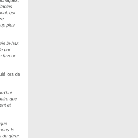
nomiques,
tables
nal, qui
re
oup plus
tée là-bas
e par
n faveur
ulé lors de
rd’hui.
naire que
ent et
ique
nons-le
u de gérer.