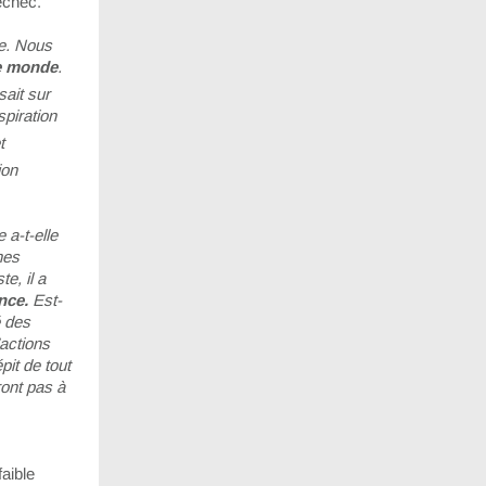
échec.
ue. Nous
le monde
.
sait sur
piration
t
ion
 a-t-elle
nes
e, il a
ence.
Est-
é des
’actions
it de tout
ront pas à
faible