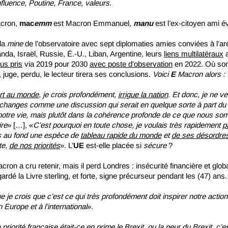
influence, Poutine, France, valeurs.
cron,
mac
emm
est Macron Emmanuel,
manu
est l’ex-citoyen ami é
la
mine
de l’observatoire avec sept diplomaties amies conviées à l’a
nda, Israël, Russie, É.-U., Liban, Argentine
,
leurs
liens multilatéraux
a
us pris
via 2019 pour 2030
avec poste d’observation
en 2022. Où sont
i, juge, perdu, le lecteur tirera ses conclusions.
Voici
E
Macron alors :
rt au monde
, je crois profondément,
irrigue la nation
. Et donc, je ne v
échanges comme une discussion qui serait en quelque sorte à part du 
notre vie, mais plutôt dans la cohérence profonde de ce que nous s
ire
» […], «
C’est pourquoi en toute chose, je voulais très rapidement
p
 au fond une espèce de
tableau rapide du monde
et
de ses désordre
te,
de nos priorités
». L’
UE
est-elle placée si
sécure
?
acron a cru retenir, mais il perd Londres : insécurité financière et global
 gardé la Livre sterling, et forte, signe précurseur pendant les (47) ans.
 je crois que c’est ce qui très profondément doit inspirer notre actio
 Europe et à l’international
».
 priorité française était-ce en prime le Brexit, ou la peur du Brexit, c’es