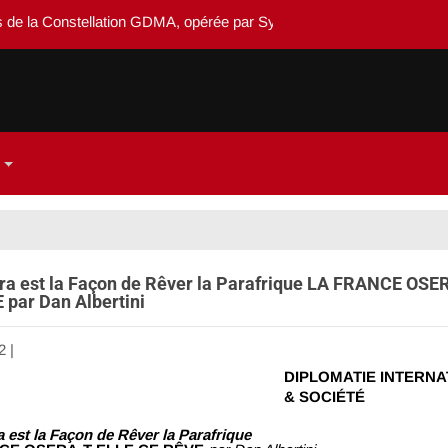
onstellation GDMA, opérée par Système-dedieu
ira est la Façon de Rêver la Parafrique LA FRANCE OS
 par Dan Albertini
2
|
Aucun commentaire
DIPLOMATIE INTERN
& SOCIÉTÉ
a est la Façon de Rêver la Parafrique