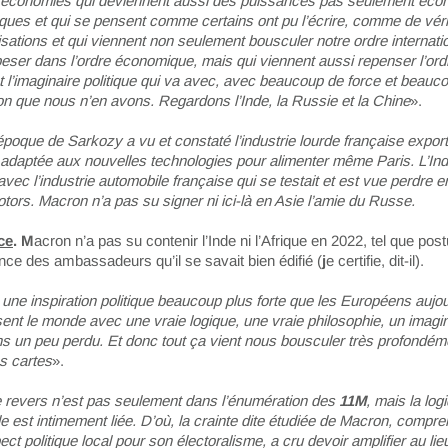
 économies qui deviennent aussi des puissances pas seulement éco
iques et qui se pensent comme certains ont pu l’écrire, comme de véri
lisations et qui viennent non seulement bousculer notre ordre internatio
eser dans l’ordre économique, mais qui viennent aussi repenser l’ord
et l’imaginaire politique qui va avec, avec beaucoup de force et beauc
ion que nous n’en avons. Regardons l’Inde, la Russie et la Chine
».
époque de Sarkozy a vu et constaté l’industrie lourde française expor
 adaptée aux nouvelles technologies pour alimenter même Paris. L’Ind
vec l’industrie automobile française qui se testait et est vue perdre e
tors. Macron n’a pas su signer ni ici-là en Asie l’amie du Russe.
ce
. M
acron n’a pas su contenir l’Inde ni l’Afrique en 2022, tel que post
nce des ambassadeurs qu’il se savait bien édifié (
j
e certifie, dit-il).
 une inspiration politique beaucoup plus forte que les Européens aujou
ent le monde avec une vraie logique, une vraie philosophie, un imagi
s un peu perdu. Et donc tout ça vient nous bousculer très profondém
es cartes
».
 revers n’est pas seulement dans l’énumération des
11M
, mais la log
 est intimement liée. D’où, la crainte dite étudiée de Macron, compre
ect politique local pour son électoralisme, a cru devoir amplifier au lie