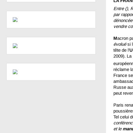
LA FRAN
Entre (), 
par rappor
dénoncée 
vendre co
M
acron pa
évolué
si 
tête de l’
U
2009). La
européenne
réclame la
France ser
ambassade
Russe aux 
peut reven
Paris rena
poussières
Tel celui
conféren
et le
man