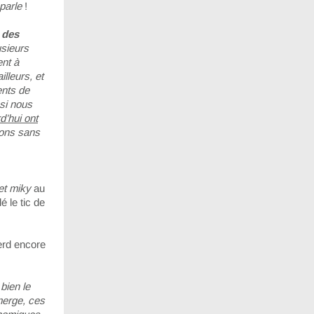
parle
!
 des
usieurs
ent à
lleurs, et
ents de
i nous
d’hui ont
ons sans
t miky
au
é le tic de
erd encore
t bien le
merge, ces