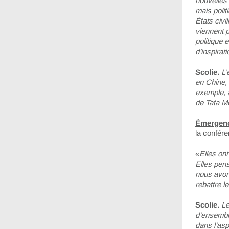
nouvelles
mais polit
États civi
viennent p
politique 
d’inspirat
Scolie.
L’
en Chine,
exemple, a
de Tata Mo
Émergen
la confére
«
Elles ont
Elles pens
nous avon
rebattre l
Scolie.
Le
d’ensemble
dans l’asp