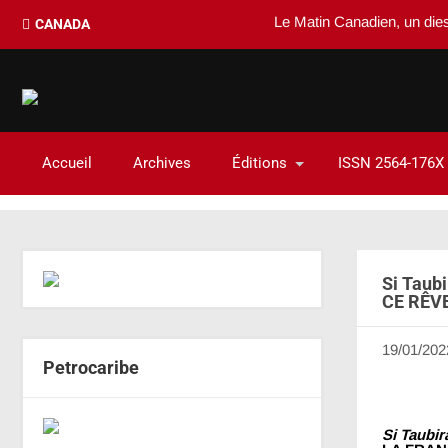
Le Matin Canadien, un dies de la C
CANADA
Accueil
Archives
Éditions
ISSN 2564-176X
Si Taub
CE RÊVE
19/01/202
Petrocaribe
Si Taubir