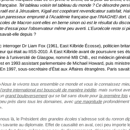
 française. Tel tableau voisin tel tableau du monde ? Ce désordre persi
sraël est à Jérusalem, Kigali est coopérant revendicateur satisfait, Haït
 d’un paresseux emprunté à l’Académie française que l’INAGHEI dort. 
oles de Macron sont-elles en berne sinon où est le résultat du discou
ste d’essai pour l’observateur même peu averti. L’Euroécole reste si p
savait-elle depuis ?
c interroger Dr Liam Fox (
1961
,
East Kilbride
Écosse
),
politicie
n
brita
eur
qui était au IISS-2010. À East Kilbride avant de poursuivre ses é
ne à l’université de Glasgow, nommé MB ChB., est médecin générali
est en 1993 assistant parlementaire de Michael Howard, puis ministre
r. En 1997, sous-secrétaire d’État aux Affaires étrangères. Paris savait
«
Nous le vivons tous ensemble ce monde et vous le connaissez mie
l’ordre international est bousculé de manière inédite,
mais surtout avec
 un
grand bouleversement
qui se fait sans doute pour
la première fois
d
à peu près dans tous les domaines, avec
une magnitude
profondément
».
nous là, le Président
des grandes écoles
s’adresse soit du
ronron
dip
ion savante au diplomate. Effet de causalité en aval, ceci peu importe l