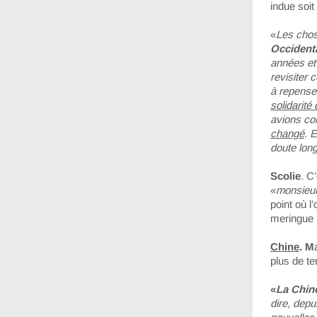
indue soit
«
Les chos
Occidenta
années et
revisiter 
à repenser
solidarité
avions co
changé
. 
doute lo
Scolie
. C
«
monsieur
point où l
meringue 
Chine
. M
plus de t
«
La Chine
dire, depu