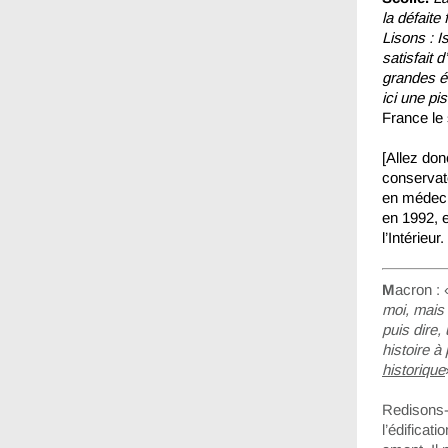
la défaite
Lisons : I
satisfait
grandes éc
ici une pi
France le 
[Allez don
conservat
en médeci
en 1992, 
l’Intérieu
M
acron : 
moi, mais
puis dire,
histoire 
historique
Redisons-
l’édificat