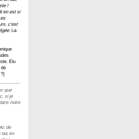
ste !
i en est si
Les
rs, c’est
iégée.
La
nnique
tudes
ste. Élu
 de
 ?]
ux que
, si je
ans notre
lo
, de
e tas en