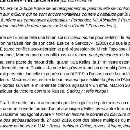
CE OSERA-T-ELLE CE RÊVE
par Dan Albertini
RD, est-ce la bulle fictive de développement au point où elle se confon
t aux millions qui ne sont encore volatilisés comme d’habitude par la 
à même les campagnes électorales : Fernandez I-II, Abinader ? Pour
mme modèle de vertu alors sur le dos d’Haïti ? Fermons-les ().
rle de l’Europe telle une fin en soi du
vieux monde
pour redéfinir le
m
l’on ne faisait rien de son côté. Est-ce le Sarkozy-II (2008) qui sue la p
E
(avec conflit russo-géorgien et pré-régression de Mirek Topolanek 
 nuance, Macron part du conflit russo-ukrainien
post-présidence
de la
e
, sans pacte de retour d’élu, quand Kaja Kallas, la 1
ministre eston
 fermeté contre Poutine. Je note ici qu’avec la notion de multi pôles o
ait présente, laquelle exprimée en août 2019 à l’occasion de la conf
urs. Macron alors, est-ce le bon
aviseur
qui s’édifie du
glas
de l’Afri
portes suivant le millénariste chinois agissant ? En effet, Macron 2
diquer de victoire contre le Russe.
Sarkozy : telle image
!
îtra-t-elle cette fois-ci autrement que de sa gloire de patrimoines ou 
 comme la vieille tombe d’un pharaonique d’Eiffel, avec autre forme 
 du racisme hexagonal avare ?
Voici en lecture le portrait du discours d
ce des ambassadeurs
du 27 août 2019, dont des pistes multiples du
m
u
-tisme
en bourse à 11
M
:
Brexit,
trahison,
Chine, revers, Afrique, ém