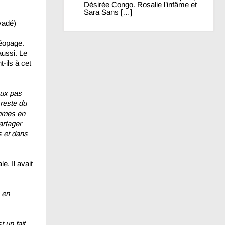
Désirée Congo. Rosalie l’infâme et
Sara Sans […]
vadé)
réopage.
ussi. Le
-ils à cet
eux pas
reste du
ommes en
artager
s
et dans
e. Il avait
n en
t un fait,