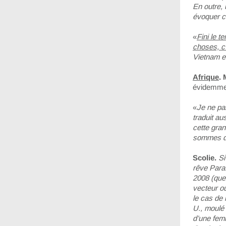
En outre, 
évoquer c
«
Fini le t
choses, c
Vietnam et
Afrique
. 
évidemment
«
Je ne pa
traduit au
cette gran
sommes dan
Scolie.
Si
rêve Paraf
2008 (que 
vecteur où
le cas de 
U., moulé 
d’une fem