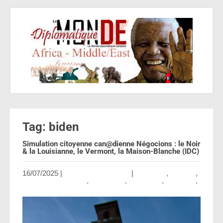
Tag: biden
Simulation citoyenne can@dienne Négocions : le Noir
& la Louisianne, le Vermont, la Maison-Blanche (IDC)
16/07/2025
|
Aucun commentaire
|
Amérique
,
Canada
,
Contributing Writers
,
Diplomatie
,
Economie
,
Finances
,
IntDipl