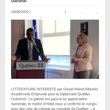
Outremer
19/06/2022
|
Aucun commentaire
|
Amérique
,
Canada
,
Littérature Interdite
,
US
LITTÉRATURE INTERDITE par Daniel Milord Albertini
Académiste Emprunté pour la Diplomatie Québec
Outremer La galerie est pauvre en appréciation
numérale, le maître d’Hôtel nous a confirmé le «vingt»
pour des vins de cépage au comptoir du Québec – à