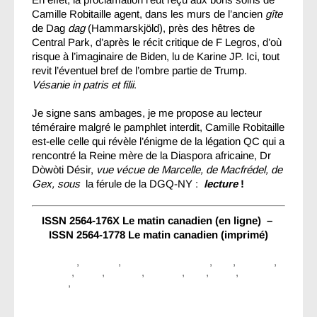
Camille Robitaille agent, dans les murs de l’ancien
gîte
de Dag
dag
(Hammarskjöld), près des hêtres de
Central Park, d’après le récit critique de F Legros, d’où
risque à l’imaginaire de Biden, lu de Karine JP. Ici, tout
revit l’éventuel bref de l’ombre partie de Trump.
Vésanie in patris et filii
.
Je signe sans ambages, je me propose au lecteur
téméraire malgré le pamphlet interdit, Camille Robitaille
est-elle celle qui révèle l’énigme de la légation QC qui a
rencontré la Reine mère de la Diaspora africaine, Dr
Dòwòti Désir,
vue vécue de Marcelle, de Macfrédel, de
Gex, sous
la férule de la DGQ-NY :
lecture
!
ISSN 2564-176X Le matin canadien (en ligne) –
ISSN 2564-1778 Le matin canadien (imprimé)
Amérique
,
Canada
,
Littérature Interdite
,
US
,
albertini
,
archives
,
biden
,
canada
,
dement
,
haiti
,
justin
,
litterature
interdite
,
senile
Navigation
←
Précédent
Installation d’une statue de Jean-
entre