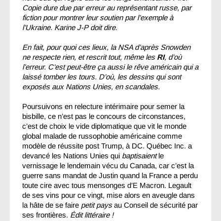
Copie dure due par erreur au représentant russe, par
fiction pour montrer leur soutien par l’exemple à
l’Ukraine. Karine J-P doit dire
.
En fait, pour quoi ces lieux, la NSA d’après Snowden
ne respecte rien, et rescrit tout, même les
RI
, d’où
l’erreur. C’est peut-être ça aussi le rêve américain qui a
laissé tomber les tours. D’où, les dessins qui sont
exposés aux Nations Unies, en scandales.
Poursuivons en relecture intérimaire pour semer la
bisbille, ce n’est pas le concours de circonstances,
c’est de choix le vide diplomatique que vit le monde
global malade de russophobie américaine comme
modèle de réussite post Trump, à DC. Québec Inc. a
devancé les Nations Unies qui
baptisaient
le
vernissage le lendemain vécu du Canada, car c’est la
guerre sans mandat de Justin quand la France a perdu
toute cire avec tous mensonges d’E Macron. Legault
de ses vins pour ce vingt, mise alors en aveugle dans
la hâte de se faire
petit pays
au Conseil de sécurité par
ses frontières.
Édit littéraire !