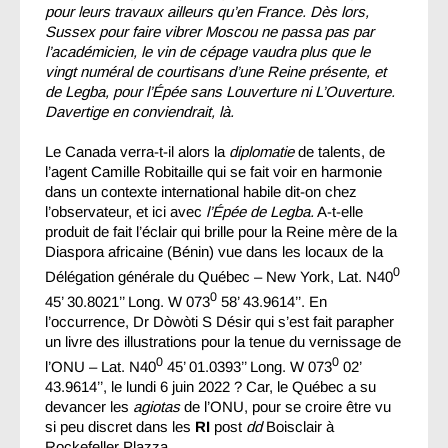
pour leurs travaux ailleurs qu’en France. Dès lors,
Sussex pour faire vibrer Moscou ne passa pas par
l’académicien, le vin de cépage vaudra plus que le
vingt numéral de courtisans d’une Reine présente, et
de Legba, pour l’Épée sans Louverture ni L’Ouverture.
Davertige en conviendrait, là.
Le Canada verra-t-il alors la
diplomatie
de talents, de
l’agent Camille Robitaille qui se fait voir en harmonie
dans un contexte international habile dit-on chez
l’observateur, et ici avec
l’Épée de Legba.
A-t-elle
produit de fait l’éclair qui brille pour la Reine mère de la
Diaspora africaine (Bénin) vue dans les locaux de la
0
Délégation générale du Québec – New York, Lat. N40
0
45’ 30.8021’’ Long. W 073
58’ 43.9614’’. En
l’occurrence, Dr Dòwòti S Désir qui s’est fait parapher
un livre des illustrations pour la tenue du vernissage de
0
0
l’ONU – Lat. N40
45’ 01.0393’’ Long. W 073
02’
43.9614’’, le lundi 6 juin 2022 ? Car, le Québec a su
devancer les
agiotas
de l’ONU, pour se croire être vu
si peu discret dans les
RI
post
dd
Boisclair à
Rockefeller Plazza.