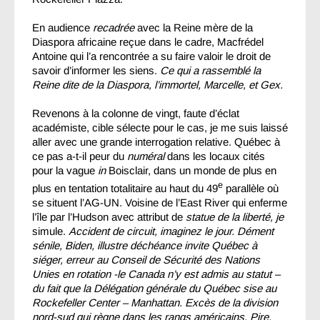
En audience
recadrée
avec la Reine mère de la
Diaspora africaine reçue dans le cadre, Macfrédel
Antoine qui l’a rencontrée a su faire valoir le droit de
savoir d’informer les siens.
Ce qui a rassemblé la
Reine dite de la Diaspora, l’immortel, Marcelle, et Gex.
Revenons à la colonne de vingt, faute d’éclat
académiste, cible sélecte pour le cas, je me suis laissé
aller avec une grande interrogation relative. Québec à
ce pas a-t-il peur du
numéral
dans les locaux cités
pour la vague
in
Boisclair, dans un monde de plus en
e
plus en tentation totalitaire au haut du 49
parallèle où
se situent l’AG-UN. Voisine de l’East River qui enferme
l’île par l’Hudson avec attribut de
statue de la liberté, je
simule.
Accident de circuit, imaginez le jour. Dément
sénile, Biden, illustre déchéance invite Québec à
siéger, erreur au Conseil de Sécurité des Nations
Unies en rotation -le Canada n’y est admis au statut –
du fait que la Délégation générale du Québec sise au
Rockefeller Center – Manhattan. Excès de la division
nord-sud qui règne dans les rangs américains. Pire.