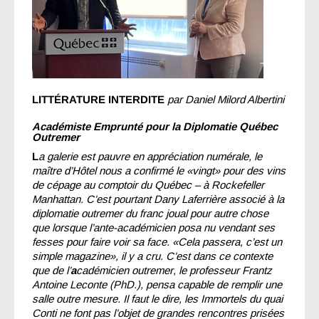
LITTÉRATURE INTERDITE
par Daniel Milord Albertini
Académiste Emprunté pour la
Diplomatie Québec
Outremer
L
a galerie est pauvre en appréciation numérale, le
maître d’Hôtel nous a confirmé le «vingt» pour des vins
de cépage au comptoir du Québec – à Rockefeller
Manhattan. C’est pourtant Dany Laferrière associé à la
diplomatie outremer du
franc joual pour autre chose
que lorsque l’ante-académicien posa nu vendant ses
fesses pour faire voir sa face. «Cela passera, c’est un
simple magazine», il y a cru. C’est dans ce contexte
que de l’
a
cadémicien outremer
,
le professeur Frantz
Antoine Leconte (PhD.), pensa capable de remplir une
salle outre mesure. Il faut le dire, les Immortels du quai
Conti ne font pas l’objet de grandes
rencontres prisées