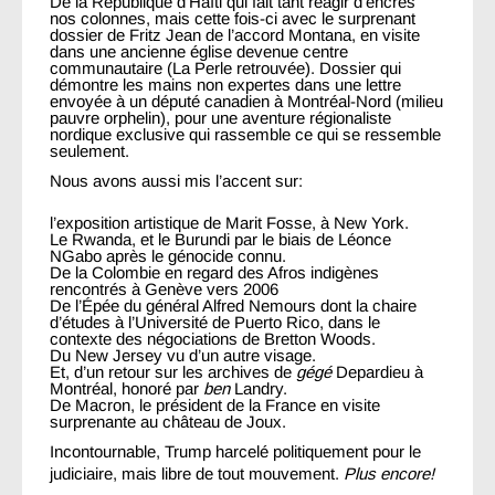
De la République d’Haïti qui fait tant réagir d’encres
nos colonnes, mais cette fois-ci avec le surprenant
dossier de Fritz Jean de l’accord Montana, en visite
dans une ancienne église devenue centre
communautaire (La Perle retrouvée). Dossier qui
démontre les mains non expertes dans une lettre
envoyée à un député canadien à Montréal-Nord (milieu
pauvre orphelin), pour une aventure régionaliste
nordique exclusive qui rassemble ce qui se ressemble
seulement.
Nous avons aussi mis l’accent sur:
l’exposition artistique de Marit Fosse, à New York.
Le Rwanda, et le Burundi par le biais de Léonce
NGabo après le génocide connu.
De la Colombie en regard des Afros indigènes
rencontrés à Genève vers 2006
De l’Épée du général Alfred Nemours dont la chaire
d’études à l’Université de Puerto Rico, dans le
contexte des négociations de Bretton Woods.
Du New Jersey vu d’un autre visage.
Et, d’un retour sur les archives de
gégé
Depardieu à
Montréal, honoré par
ben
Landry.
De Macron, le président de la France en visite
surprenante au château de Joux.
Incontournable, Trump harcelé politiquement pour le
judiciaire, mais libre de tout mouvement.
Plus encore!