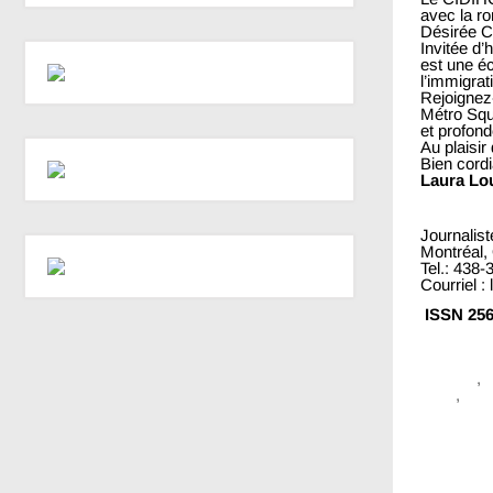
avec la ro
Désirée Co
Invitée d’
est une éc
l’immigra
Rejoigne
Métro Squ
et profon
Au plaisir 
Bien cord
Laura Lo
Journalis
Montréal,
Tel.: 438
Courriel :
ISSN 256
Canada
,
laura
,
loui
Navigatio
←
Précéd
entre
les
articles
SOS-