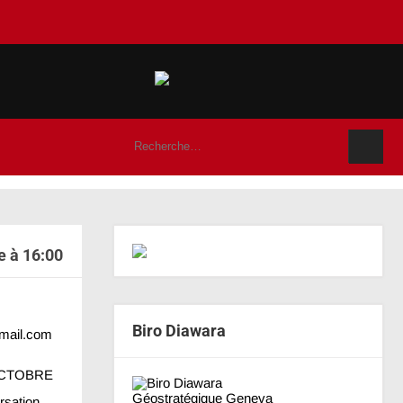
e à 16:00
Biro Diawara
mail.com
 OCTOBRE
Géostratégique Geneva
rsation