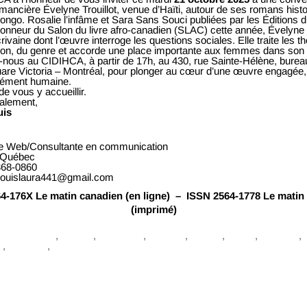
mancière Évelyne Trouillot, venue d’Haïti, autour de ses romans histo
ngo. Rosalie l’infâme et Sara Sans Souci publiées par les Éditions d
honneur du Salon du livre afro-canadien (SLAC) cette année, Évelyne T
rivaine dont l’œuvre interroge les questions sociales. Elle traite les 
tion, du genre et accorde une place importante aux femmes dans son t
z-nous au
CIDIHCA
, à partir de 17h, au
430, rue Sainte-Hélène
, burea
are Victoria – Montréal, pour plonger au cœur d’une œuvre engagée,
dément humaine.
de vous y accueillir.
ialement,
uis
te Web/Consultante en communication
 Québec
-368-0860
louislaura441@gmail.com
4-176X Le matin canadien (en ligne) – ISSN 2564-1778 Le matin
(imprimé)
Communiqué
,
Culture
,
promotion
,
Société
,
cidihca
,
congo
,
echange
,
s
,
montréal
,
trouillot
n
ent
Horloge Architecture Dépassée à Waterbury
Pour le respect du droit parlementaire de l’opposition en Mauritanie