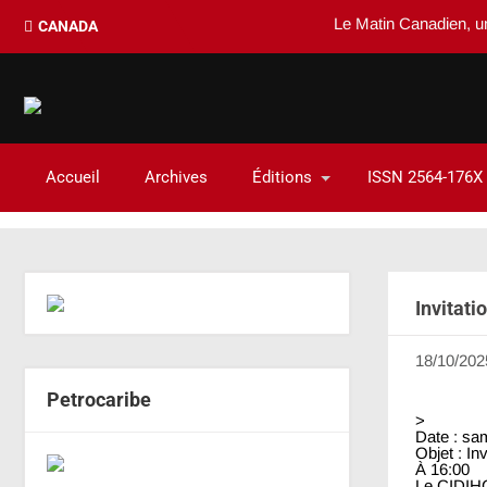
Le Matin Canadien, un d
CANADA
Accueil
Archives
Éditions
ISSN 2564-176X
Invitati
18/10/202
Petrocaribe
>
Date : sa
Objet : 
À 16:00
Le CIDIHC