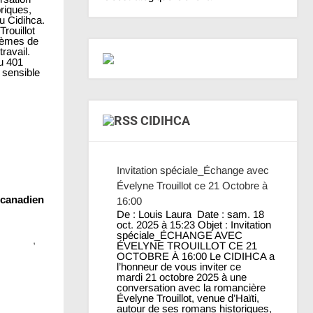
riques,
u Cidihca.
rouillot
thèmes de
ravail.
u 401
 sensible
CIDIHCA
Invitation spéciale_Échange avec
Évelyne Trouillot ce 21 Octobre à
 canadien
16:00
De : Louis Laura Date : sam. 18
oct. 2025 à 15:23 Objet : Invitation
spéciale_ÉCHANGE AVEC
evelyne
,
ÉVELYNE TROUILLOT CE 21
OCTOBRE À 16:00 Le CIDIHCA a
l’honneur de vous inviter ce
mardi 21 octobre 2025 à une
conversation avec la romancière
Évelyne Trouillot, venue d’Haïti,
Suivant
→
autour de ses romans historiques,