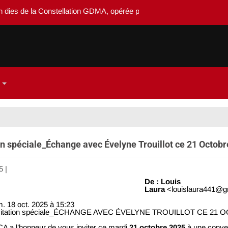
ies de la Constellation GDMA, opérée par Système-dedieu
on spéciale_Échange avec Évelyne Trouillot ce 21 Octobr
5
|
Aucun commentaire
De : Louis
Laura
<
louislaura441@g
m. 18 oct. 2025 à 15:23
Invitation spéciale_ÉCHANGE AVEC ÉVELYNE TROUILLOT CE 21
A a l’honneur de vous inviter ce mardi
21 octobre 2025
à une conve