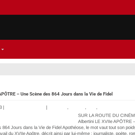
APÔTRE – Une Scène des 864 Jours dans la Vie de Fidel
3
|
Aucun commentaire
|
Amérique
,
Canada
,
Haiti
,
Sur la route du ci
SUR LA ROUTE DU CINÉMA
Albertini LE XVIIe APÔTRE 
864 Jours dans la Vie de Fidel Apothéose, le mot vaut tout son poids 
avail du XVIIe Apôtre, décrit ainsi par lui-même : journaliste, poète, ro