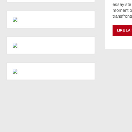
essayiste e
moment où
transfront
LIRE LA