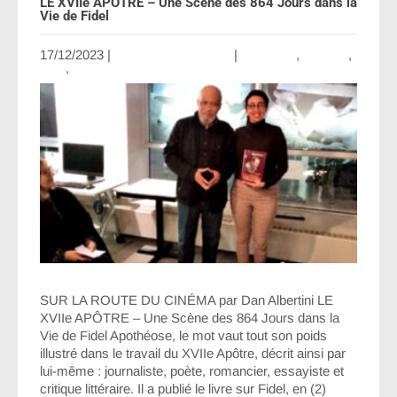
LE XVIIe APÔTRE – Une Scène des 864 Jours dans la
Vie de Fidel
17/12/2023
|
Aucun commentaire
|
Amérique
,
Canada
,
Haiti
,
Sur la route du cinéma
SUR LA ROUTE DU CINÉMA par Dan Albertini LE
XVIIe APÔTRE – Une Scène des 864 Jours dans la
Vie de Fidel Apothéose, le mot vaut tout son poids
illustré dans le travail du XVIIe Apôtre, décrit ainsi par
lui-même : journaliste, poète, romancier, essayiste et
critique littéraire. Il a publié le livre sur Fidel, en (2)